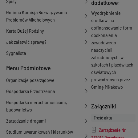
Spisy
dodatkowe:
Gminna Komisja Rozwiązywania
Wyodrębnienie
Problemów Alkoholowych
środków na
dofinansowanie form
Karta Dużej Rodziny
doskonalenia
Jak załatwić sprawę?
zawodowego
nauczycieli
Sygnalista
zatrudnionych w
szkołach i placówkach
Menu Podmiotowe
oświatowych
prowadzonych przez
Organizacje pozarządowe
Gminę Miłakowo
Gospodarka Przestrzenna
Gospodarka nieruchomościami,
Załączniki
budownictwo
Treść aktu
Zarządzanie drogami
Zarządzenie Nr
Studium uwarunkowań i kierunków
2/2018 Burmistrza