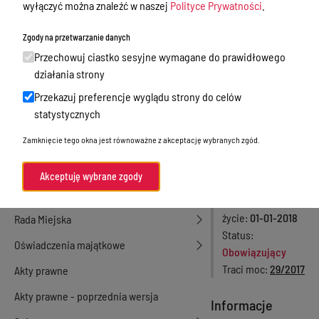
wyłączyć można znaleźć w naszej
Polityce Prywatności
.
działalność gospodarcza
stycznia 2018
Zgody na przetwarzanie danych
Przetargi
roku
Przechowuj ciastko sesyjne wymagane do prawidłowego
Ogłoszenia
działania strony
Numer aktu
2/2018
Petycje
Przekazuj preferencje wyglądu strony do celów
Rodzaj aktu
statystycznych
Zarządzenia
Nabór
Burmistrza
Zamknięcie tego okna jest równoważne z akceptację wybranych zgód.
Dyżury Aptek w Powiecie Ostródzkim
Miłakowa
Data podjęcia
17-
Komunikacja publiczna
Akceptuję wybrane zgody
01-2018
Nieodpłatna pomoc prawna
Data wejścia w
życie
01-01-2018
Rada Miejska
Status
Oświadczenia majątkowe
Obowiązujący
Traci moc
29/2017
Akty prawne
Akty prawne - poprzednia wersja
Informacje