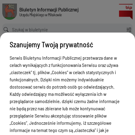
Zarządzenie Nr 2/2018 Burmistrza Miłakowa z dnia 17 stycznia 2018 roku
Biuletyn Informacji Publicznej Urzędu Miejskiego w Miłakowie
Biuletyn Informacji Publicznej
Urzędu Miejskiego w Miłakowie
Ścieżka powrotu
Strona główna
Akty prawne
Szanujemy Twoją prywatność
Zarządzenie Nr 2/2018 Burmistrza Miłakowa z dnia 17 stycznia 2018 roku
Akty prawne
Serwis Biuletynu Informacji Publicznej przetwarza dane w
celach wynikających z funkcjonowania Serwisu oraz używa
Menu Przedmiotowe
Wersja obowiązująca
„ciasteczek” tj. plików „Cookies” w celach statystycznych i
z dnia
29-01-2019
Urząd Miejski w Miłakowie
funkcjonalnych. Dzięki nim możemy indywidualnie
15:00:46
dostosować serwis do potrzeb osób go odwiedzających.
Drukuj
Gmina Miłakowo
Każdy odwiedzający ma możliwość wyłączenia ich w
Zarządzenie Nr
Majątek i finanse
przeglądarce samodzielnie, dzięki czemu żadne informacje
2/2018
nie będą przez nas zbierane lub może kontynuować
Zamówienia publiczne
Burmistrza
przeglądanie Serwisu akceptując stosowanie plików
Urząd Stanu Cywilnego
„Cookies”. Jednocześnie informujemy, iż szczegółowe
Miłakowa z
informacje na temat tego czym są „ciasteczka” i jak je
dnia 17
Ewidencja ludności, dowody osobiste,