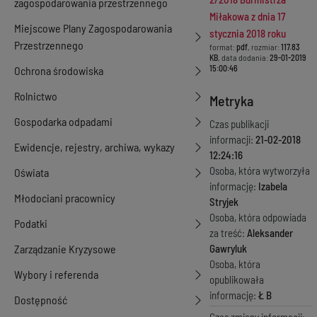
zagospodarowania przestrzennego
Miłakowa z dnia 17
Miejscowe Plany Zagospodarowania
stycznia 2018 roku
Przestrzennego
format:
pdf
, rozmiar:
117.83
KB
, data dodania:
29-01-2019
15:00:46
Ochrona środowiska
Rolnictwo
Metryka
Gospodarka odpadami
Czas publikacji
informacji:
21-02-2018
Ewidencje, rejestry, archiwa, wykazy
12:24:16
Osoba, która wytworzyła
Oświata
informację:
Izabela
Młodociani pracownicy
Stryjek
Osoba, która odpowiada
Podatki
za treść:
Aleksander
Zarządzanie Kryzysowe
Gawryluk
Osoba, która
Wybory i referenda
opublikowała
informację:
Ł B
Dostępność