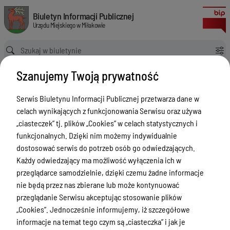
Uchwała Nr RIO.IV-0120-184/20 składu orzekającego Regionalnej Izby Ob
Biuletyn Informacji Publicznej Urzędu Miejskiego w Miłakowie
Biuletyn Informacji Publicznej
Urzędu Miejskiego w Miłakowie
Ścieżka powrotu
Strona główna
Majątek i finanse
Majątek i finanse - Opinie RIO
Szanujemy Twoją prywatność
Uchwała Nr RIO.IV-0120-184/20 składu orzekającego Regionalnej Izby Obrachunkowej w Olsztynie z dnia 3 czerwca 2020 r.
Majątek i finanse - Opinie RIO
Serwis Biuletynu Informacji Publicznej przetwarza dane w
celach wynikających z funkcjonowania Serwisu oraz używa
Menu Przedmiotowe
„ciasteczek” tj. plików „Cookies” w celach statystycznych i
Urząd Miejski w Miłakowie
funkcjonalnych. Dzięki nim możemy indywidualnie
dostosować serwis do potrzeb osób go odwiedzających.
Gmina Miłakowo
Każdy odwiedzający ma możliwość wyłączenia ich w
Majątek i finanse
przeglądarce samodzielnie, dzięki czemu żadne informacje
nie będą przez nas zbierane lub może kontynuować
Zamówienia publiczne
przeglądanie Serwisu akceptując stosowanie plików
Urząd Stanu Cywilnego
„Cookies”. Jednocześnie informujemy, iż szczegółowe
informacje na temat tego czym są „ciasteczka” i jak je
Ewidencja ludności, dowody osobiste,