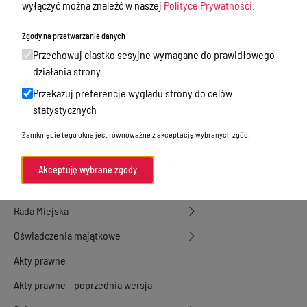
wyłączyć można znaleźć w naszej
Polityce Prywatności
.
działalność gospodarcza
Zgody na przetwarzanie danych
Przetargi
Przechowuj ciastko sesyjne wymagane do prawidłowego
Ogłoszenia
działania strony
Petycje
Przekazuj preferencje wyglądu strony do celów
statystycznych
Nabór
Zamknięcie tego okna jest równoważne z akceptację wybranych zgód.
Dyżury Aptek w Powiecie Ostródzkim
Komunikacja publiczna
Akceptuję wybrane zgody
Nieodpłatna pomoc prawna
Rada Miejska
Oświadczenia majątkowe
Akty prawne
Akty prawne - poprzednia wersja