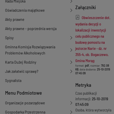
Rada Miejska
Załączniki
Oświadczenia majątkowe
Obwieszczenie dot.
Akty prawne
wydania decyzji o
Akty prawne - poprzednia wersja
lokalizacji inwestycji
celu publicznego na
Spisy
budowę pomostu na
Gminna Komisja Rozwiązywania
jeziorze Narie - dz. nr
Problemów Alkoholowych
355-4, ob. Bogaczewo,
Gmina Morąg
Karta Dużej Rodziny
format:
pdf
, rozmiar:
792.08
KB
, data dodania:
25-10-2019
Jak załatwić sprawę?
07:45:09
Sygnalista
Metryka
Menu Podmiotowe
Czas publikacji
informacji:
25-10-2019
Organizacje pozarządowe
07:45:09
Osoba, która wytworzyła
Gospodarka Przestrzenna