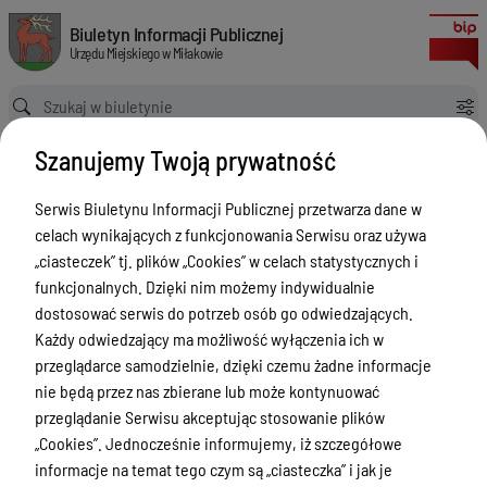
Obwieszczenie dot. wydania decyzji o lokalizacji inwestycji celu public
Biuletyn Informacji Publicznej Urzędu Miejskiego w Miłakowie
Biuletyn Informacji Publicznej
Urzędu Miejskiego w Miłakowie
Ścieżka powrotu
Strona główna
Gospodarka nieruchomościami, budownictwo
Szanujemy Twoją prywatność
Gospodarka nieruchomościami, budownictwo - Obwieszczenia
dot. lokalizacji inwestycji celu publicznego
Serwis Biuletynu Informacji Publicznej przetwarza dane w
Obwieszczenie dot. wydania decyzji o lokalizacji inwestycji celu publicznego na budowę pomostu na jeziorze Narie - dz. nr 355-4, ob. Bogaczewo, Gmina Morąg
celach wynikających z funkcjonowania Serwisu oraz używa
Gospodarka nieruchomościami,
„ciasteczek” tj. plików „Cookies” w celach statystycznych i
budownictwo - Obwieszczenia dot.
funkcjonalnych. Dzięki nim możemy indywidualnie
dostosować serwis do potrzeb osób go odwiedzających.
lokalizacji inwestycji celu
Każdy odwiedzający ma możliwość wyłączenia ich w
publicznego
przeglądarce samodzielnie, dzięki czemu żadne informacje
nie będą przez nas zbierane lub może kontynuować
Menu Przedmiotowe
Wersja obowiązująca
przeglądanie Serwisu akceptując stosowanie plików
z dnia
25-10-2019
Urząd Miejski w Miłakowie
„Cookies”. Jednocześnie informujemy, iż szczegółowe
07:45:09
informacje na temat tego czym są „ciasteczka” i jak je
Drukuj
Gmina Miłakowo