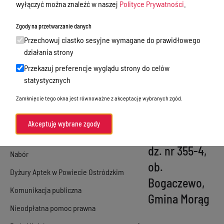
wyłączyć można znaleźć w naszej
Polityce Prywatności
.
Obwieszczenie
Majątek i finanse
dot. wydania
Zgody na przetwarzanie danych
Zamówienia publiczne
decyzji o
Przechowuj ciastko sesyjne wymagane do prawidłowego
Urząd Stanu Cywilnego
działania strony
lokalizacji
Przekazuj preferencje wyglądu strony do celów
inwestycji celu
Ewidencja ludności, dowody osobiste,
statystycznych
działalność gospodarcza
publicznego na
Zamknięcie tego okna jest równoważne z akceptację wybranych zgód.
Przetargi
budowę
pomostu na
Ogłoszenia
Akceptuję wybrane zgody
jeziorze Narie -
Petycje
dz. nr 355-4,
Nabór
ob.
Dyżury Aptek w Powiecie Ostródzkim
Bogaczewo,
Komunikacja publiczna
Gmina Morąg
Nieodpłatna pomoc prawna