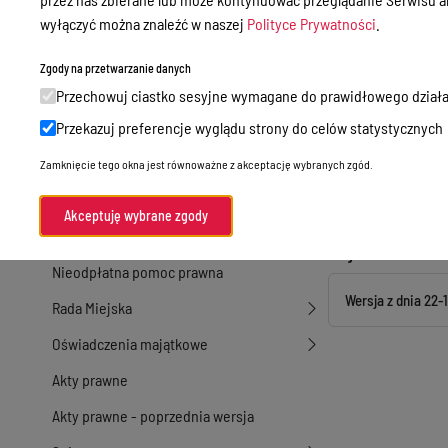
działalność gospodarcza
wyłączyć można znaleźć w naszej
Polityce Prywatności
.
Metryka
Przetargi
Zgody na przetwarzanie danych
Czas publikacji infor
Ogłoszenia
Przechowuj ciastko sesyjne wymagane do prawidłowego działa
Osoba, która wytwor
Osoba, która odpowi
Petycje
Przekazuj preferencje wyglądu strony do celów statystycznych
Osoba, która opubli
Nabór
Zamknięcie tego okna jest równoważne z akceptację wybranych zgód.
Czas zmiany informac
Osoba, która zmienił
Dyżury Aptek w Powiecie Ostródzkim
Akceptuję wybrane zgody
Liczba wyświetleń in
Komunikacja publiczna
Rejestr zmian
Nieodpłatna pomoc prawna
Wersja z dnia
22-
Rada Miejska
Oświadczenia majątkowe
Akty prawne
Akty prawne - poprzednia wersja