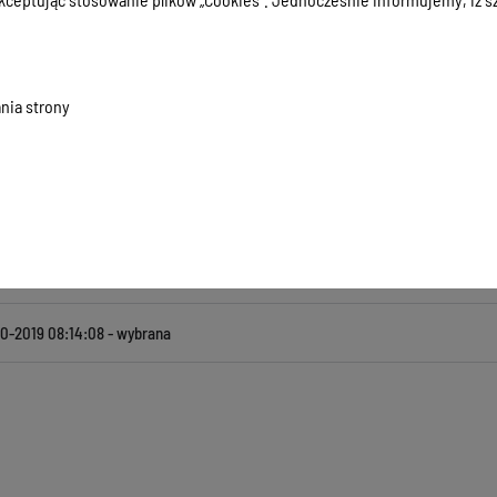
macji:
22-10-2019 08:14:08
nia strony
zyła informację:
Iga Szulc
ada za treść:
Krzysztof Szulborski
kowała informację:
Ł B
ji:
22-10-2019 08:14:08
a informację:
Ł B
formacji:
1267
10-2019 08:14:08