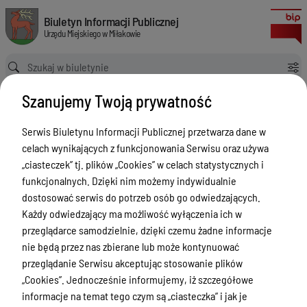
Uchwała Nr RIO.IV-0120-92/19 składu orzekającego Regionalnej Izby Obra
Biuletyn Informacji Publicznej Urzędu Miejskiego w Miłakowie
Biuletyn Informacji Publicznej
Urzędu Miejskiego w Miłakowie
Ścieżka powrotu
Strona główna
Majątek i finanse
Majątek i finanse - Opinie RIO
Szanujemy Twoją prywatność
Uchwała Nr RIO.IV-0120-92/19 składu orzekającego Regionalnej Izby Obrachunkowej w Olsztynie z dnia 2 kwietnia 2019 r.
Majątek i finanse - Opinie RIO
Serwis Biuletynu Informacji Publicznej przetwarza dane w
celach wynikających z funkcjonowania Serwisu oraz używa
Menu Przedmiotowe
„ciasteczek” tj. plików „Cookies” w celach statystycznych i
Urząd Miejski w Miłakowie
funkcjonalnych. Dzięki nim możemy indywidualnie
dostosować serwis do potrzeb osób go odwiedzających.
Gmina Miłakowo
Każdy odwiedzający ma możliwość wyłączenia ich w
Majątek i finanse
przeglądarce samodzielnie, dzięki czemu żadne informacje
nie będą przez nas zbierane lub może kontynuować
Zamówienia publiczne
przeglądanie Serwisu akceptując stosowanie plików
Urząd Stanu Cywilnego
„Cookies”. Jednocześnie informujemy, iż szczegółowe
informacje na temat tego czym są „ciasteczka” i jak je
Ewidencja ludności, dowody osobiste,