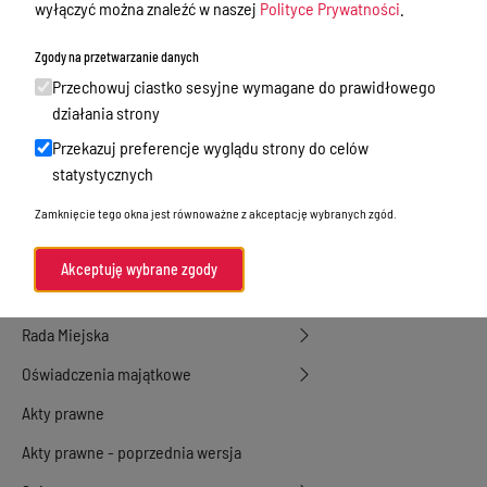
wyłączyć można znaleźć w naszej
Polityce Prywatności
.
działalność gospodarcza
Zgody na przetwarzanie danych
Przetargi
Przechowuj ciastko sesyjne wymagane do prawidłowego
Ogłoszenia
działania strony
Petycje
Przekazuj preferencje wyglądu strony do celów
statystycznych
Nabór
Zamknięcie tego okna jest równoważne z akceptację wybranych zgód.
Dyżury Aptek w Powiecie Ostródzkim
Komunikacja publiczna
Akceptuję wybrane zgody
Nieodpłatna pomoc prawna
Rada Miejska
Oświadczenia majątkowe
Akty prawne
Akty prawne - poprzednia wersja