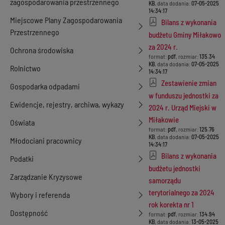
zagospodarowania przestrzennego
KB
, data dodania:
07-05-2025
14:34:17
Miejscowe Plany Zagospodarowania
Bilans z wykonania
Przestrzennego
budżetu Gminy Miłakowo
za 2024 r.
Ochrona środowiska
format:
pdf
, rozmiar:
135.34
KB
, data dodania:
07-05-2025
Rolnictwo
14:34:17
Zestawienie zmian
Gospodarka odpadami
w funduszu jednostki za
Ewidencje, rejestry, archiwa, wykazy
2024 r. Urząd Miejski w
Miłakowie
Oświata
format:
pdf
, rozmiar:
125.76
KB
, data dodania:
07-05-2025
Młodociani pracownicy
14:34:17
Bilans z wykonania
Podatki
budżetu jednostki
Zarządzanie Kryzysowe
samorządu
terytorialnego za 2024
Wybory i referenda
rok korekta nr 1
Dostępność
format:
pdf
, rozmiar:
134.94
KB
, data dodania:
13-05-2025