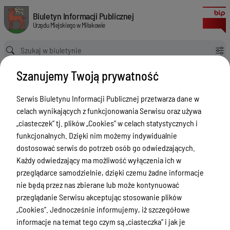
Bilanse za 2024 r.
Biuletyn Informacji Publicznej Urzędu Miejskiego w Miłakowie
Biuletyn Informacji Publicznej
Urzędu Miejskiego w Miłakowie
Ścieżka powrotu
Strona główna
Majątek i finanse
Majątek i finanse - Bilanse
Szanujemy Twoją prywatność
Bilanse za 2024 r.
Majątek i finanse - Bilanse
Serwis Biuletynu Informacji Publicznej przetwarza dane w
celach wynikających z funkcjonowania Serwisu oraz używa
Menu Przedmiotowe
Wersja obowiązująca
„ciasteczek” tj. plików „Cookies” w celach statystycznych i
z dnia
13-05-2025
Urząd Miejski w Miłakowie
funkcjonalnych. Dzięki nim możemy indywidualnie
10:10:40
dostosować serwis do potrzeb osób go odwiedzających.
Drukuj
Gmina Miłakowo
Każdy odwiedzający ma możliwość wyłączenia ich w
Bilanse za
Majątek i finanse
przeglądarce samodzielnie, dzięki czemu żadne informacje
2024 r.
nie będą przez nas zbierane lub może kontynuować
Zamówienia publiczne
przeglądanie Serwisu akceptując stosowanie plików
Urząd Stanu Cywilnego
„Cookies”. Jednocześnie informujemy, iż szczegółowe
Załączniki
informacje na temat tego czym są „ciasteczka” i jak je
Ewidencja ludności, dowody osobiste,