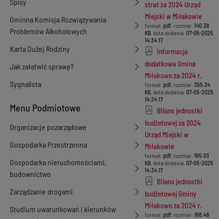
Spisy
strat za 2024 Urząd
Miejski w Miłakowie
Gminna Komisja Rozwiązywania
format:
pdf
, rozmiar:
140.38
Problemów Alkoholowych
KB
, data dodania:
07-05-2025
14:34:17
Karta Dużej Rodziny
Informacja
dodatkowa Gmina
Jak załatwić sprawę?
Miłakowo za 2024 r.
Sygnalista
format:
pdf
, rozmiar:
355.34
KB
, data dodania:
07-05-2025
14:34:17
Menu Podmiotowe
Bilans jednostki
budżetowej za 2024
Organizacje pozarządowe
Urząd Miejski w
Gospodarka Przestrzenna
Miłakowie
format:
pdf
, rozmiar:
165.03
Gospodarka nieruchomościami,
KB
, data dodania:
07-05-2025
14:34:17
budownictwo
Bilans jednostki
Zarządzanie drogami
budżetowej Gminy
Miłakowo za 2024 r.
Studium uwarunkowań i kierunków
format:
pdf
, rozmiar:
168.48