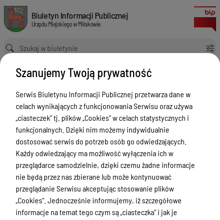
Informacja z prac między sesjami od 28.02.2025 do 31.03.2025
Biuletyn Informacji Publicznej Urzędu Miejskiego w Miłakowie
Biuletyn Informacji Publicznej
Urzędu Miejskiego w Miłakowie
Ścieżka powrotu
Strona główna
Rada Miejska
Szanujemy Twoją prywatność
Rada Miejska - Informacja o pracy Burmistrza i jego Zastępcy z
prac między sesjami
Serwis Biuletynu Informacji Publicznej przetwarza dane w
Informacja z prac między sesjami od 28.02.2025 do 31.03.2025
celach wynikających z funkcjonowania Serwisu oraz używa
Rada Miejska - Informacja o pracy
„ciasteczek” tj. plików „Cookies” w celach statystycznych i
Burmistrza i jego Zastępcy z prac
funkcjonalnych. Dzięki nim możemy indywidualnie
dostosować serwis do potrzeb osób go odwiedzających.
między sesjami
Każdy odwiedzający ma możliwość wyłączenia ich w
Menu Przedmiotowe
Wersja obowiązująca
przeglądarce samodzielnie, dzięki czemu żadne informacje
z dnia
29-04-2025
nie będą przez nas zbierane lub może kontynuować
Urząd Miejski w Miłakowie
13:17:20
przeglądanie Serwisu akceptując stosowanie plików
Drukuj
„Cookies”. Jednocześnie informujemy, iż szczegółowe
Gmina Miłakowo
Informacja z
informacje na temat tego czym są „ciasteczka” i jak je
Majątek i finanse