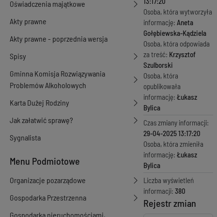
13:17:20
Oświadczenia majątkowe
Osoba, która wytworzyła
Akty prawne
informację:
Aneta
Gołębiewska-Kądziela
Akty prawne - poprzednia wersja
Osoba, która odpowiada
za treść:
Krzysztof
Spisy
Szulborski
Gminna Komisja Rozwiązywania
Osoba, która
Problemów Alkoholowych
opublikowała
informację:
Łukasz
Karta Dużej Rodziny
Bylica
Jak załatwić sprawę?
Czas zmiany informacji:
29-04-2025 13:17:20
Sygnalista
Osoba, która zmieniła
informację:
Łukasz
Menu Podmiotowe
Bylica
Organizacje pozarządowe
Liczba wyświetleń
informacji:
380
Gospodarka Przestrzenna
Rejestr zmian
Gospodarka nieruchomościami,