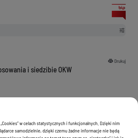
Drukuj
sowania i siedzibie OKW
 „Cookies” w celach statystycznych i funkcjonalnych. Dzięki nim
ądarce samodzielnie, dzięki czemu żadne informacje nie będą
zegółowe informacje na temat tego czym są „ciasteczka” i jak je