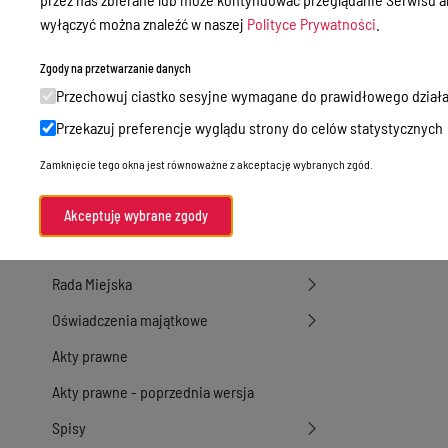
Osoba, która wytwor
wyłączyć można znaleźć w naszej
Polityce Prywatności
.
Przetargi
Osoba, która odpowi
Osoba, która opubli
Ogłoszenia
Zgody na przetwarzanie danych
Czas zmiany informac
Przechowuj ciastko sesyjne wymagane do prawidłowego działa
Petycje
Osoba, która zmienił
Przekazuj preferencje wyglądu strony do celów statystycznych
Nabór
Liczba wyświetleń in
Zamknięcie tego okna jest równoważne z akceptację wybranych zgód.
Rejestr zmian
Dyżury Aptek w Powiecie Ostródzkim
Komunikacja publiczna
Akceptuję wybrane zgody
Wersja z dnia
08-
Nieodpłatna pomoc prawna
Rada Miejska
Oświadczenia majątkowe
Akty prawne
Akty prawne - poprzednia wersja
Spisy