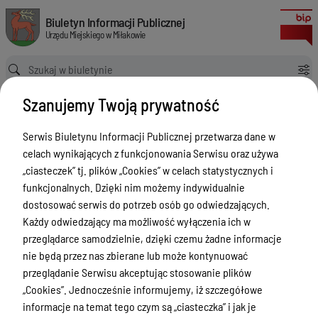
Wybory do Parlamentu Europejskiego - strona główna
Biuletyn Informacji Publicznej Urzędu Miejskiego w Miłakowie
Biuletyn Informacji Publicznej
Urzędu Miejskiego w Miłakowie
Ścieżka powrotu
Strona główna
Wybory
Wybory - Parlament Europejski 2024
Szanujemy Twoją prywatność
Wybory do Parlamentu Europejskiego - strona główna
Wybory - Parlament Europejski
Serwis Biuletynu Informacji Publicznej przetwarza dane w
2024
celach wynikających z funkcjonowania Serwisu oraz używa
„ciasteczek” tj. plików „Cookies” w celach statystycznych i
Menu Przedmiotowe
funkcjonalnych. Dzięki nim możemy indywidualnie
dostosować serwis do potrzeb osób go odwiedzających.
Urząd Miejski w Miłakowie
Każdy odwiedzający ma możliwość wyłączenia ich w
Gmina Miłakowo
przeglądarce samodzielnie, dzięki czemu żadne informacje
nie będą przez nas zbierane lub może kontynuować
Majątek i finanse
przeglądanie Serwisu akceptując stosowanie plików
Zamówienia publiczne
„Cookies”. Jednocześnie informujemy, iż szczegółowe
informacje na temat tego czym są „ciasteczka” i jak je
Urząd Stanu Cywilnego