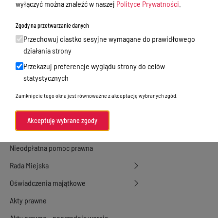
wyłączyć można znaleźć w naszej
Polityce Prywatności
.
Ewidencja ludności, dowody osobiste,
działalność gospodarcza
Zgody na przetwarzanie danych
Przechowuj ciastko sesyjne wymagane do prawidłowego
Przetargi
działania strony
Ogłoszenia
Przekazuj preferencje wyglądu strony do celów
Petycje
statystycznych
Nabór
Zamknięcie tego okna jest równoważne z akceptację wybranych zgód.
Dyżury Aptek w Powiecie Ostródzkim
Akceptuję wybrane zgody
Komunikacja publiczna
Nieodpłatna pomoc prawna
Rada Miejska
Oświadczenia majątkowe
Akty prawne
Akty prawne - poprzednia wersja