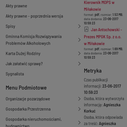
Kierownik MOPS w
Akty prawne
Miłakowie
format:
pdf
, rozmiar:
1.53 MB
,
Akty prawne - poprzednia wersja
data dodania:
23-06-2017
10:59:23
Spisy
Jan Antochowski -
Gminna Komisja Rozwiązywania
Prezes MPGK Sp. z o.o.
Problemów Alkoholowych
w Miłakowie
format:
pdf
, rozmiar:
1.69 MB
,
Karta Dużej Rodziny
data dodania:
23-06-2017
10:59:23
Jak załatwić sprawę?
Metryka
Sygnalista
Czas publikacji
informacji:
23-06-2017
Menu Podmiotowe
10:59:23
Organizacje pozarządowe
Osoba, która wytworzyła
informację:
Agnieszka
Gospodarka Przestrzenna
Korkuć
Osoba, która odpowiada
Gospodarka nieruchomościami,
za treść:
Agnieszka
budownictwo