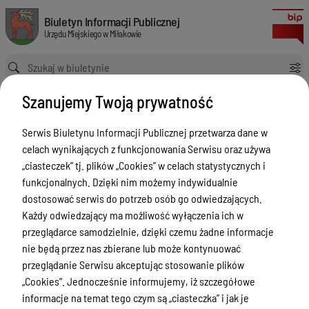
Oświadczenia majątkowe za 2016 r.
Biuletyn Informacji Publicznej Urzędu Miejskiego w Miłakowie
Biuletyn Informacji Publicznej
Urzędu Miejskiego w Miłakowie
Ścieżka powrotu
Strona główna
Oświadczenia majątkowe
Szanujemy Twoją prywatność
Oświadczenia majątkowe - Kierownicy jednostek organizacyjnych
Oświadczenia majątkowe za 2016 r.
Serwis Biuletynu Informacji Publicznej przetwarza dane w
Oświadczenia majątkowe -
celach wynikających z funkcjonowania Serwisu oraz używa
Kierownicy jednostek
„ciasteczek” tj. plików „Cookies” w celach statystycznych i
funkcjonalnych. Dzięki nim możemy indywidualnie
organizacyjnych
dostosować serwis do potrzeb osób go odwiedzających.
Menu Przedmiotowe
Wersja obowiązująca
Każdy odwiedzający ma możliwość wyłączenia ich w
z dnia
23-06-2017
przeglądarce samodzielnie, dzięki czemu żadne informacje
Urząd Miejski w Miłakowie
10:59:23
nie będą przez nas zbierane lub może kontynuować
Drukuj
przeglądanie Serwisu akceptując stosowanie plików
Gmina Miłakowo
Oświadczenia
„Cookies”. Jednocześnie informujemy, iż szczegółowe
Majątek i finanse
informacje na temat tego czym są „ciasteczka” i jak je
majątkowe za