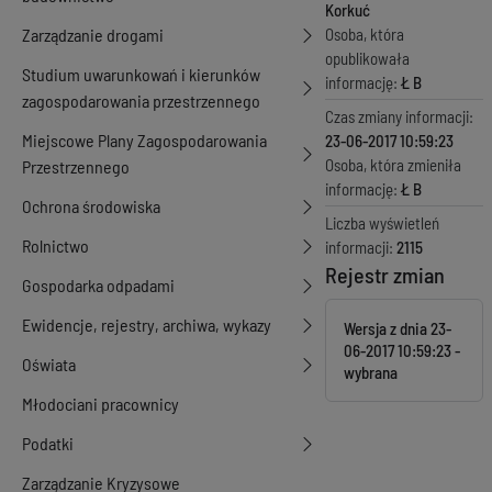
Korkuć
Zarządzanie drogami
Osoba, która
opublikowała
Studium uwarunkowań i kierunków
informację:
Ł B
zagospodarowania przestrzennego
Czas zmiany informacji:
Miejscowe Plany Zagospodarowania
23-06-2017 10:59:23
Osoba, która zmieniła
Przestrzennego
informację:
Ł B
Ochrona środowiska
Liczba wyświetleń
Rolnictwo
informacji:
2115
Rejestr zmian
Gospodarka odpadami
Ewidencje, rejestry, archiwa, wykazy
Wersja z dnia
23-
06-2017 10:59:23
Oświata
Młodociani pracownicy
Podatki
Zarządzanie Kryzysowe