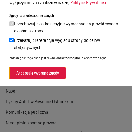
wyłączyć można znaleźć w naszej
Polityce Prywatności
.
Majątek i finanse
Zgody na przetwarzanie danych
Zamówienia publiczne
Przechowuj ciastko sesyjne wymagane do prawidłowego
Urząd Stanu Cywilnego
działania strony
Przekazuj preferencje wyglądu strony do celów
Ewidencja ludności, dowody osobiste,
statystycznych
działalność gospodarcza
Zamknięcie tego okna jest równoważne z akceptację wybranych zgód.
Przetargi
Ogłoszenia
Akceptuję wybrane zgody
Petycje
Nabór
Dyżury Aptek w Powiecie Ostródzkim
Komunikacja publiczna
Nieodpłatna pomoc prawna