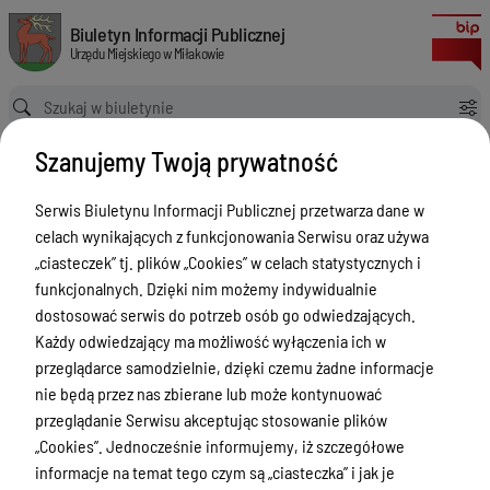
Obwieszczenie w sprawie wydania decyzji o lokalizacji inwestycji celu pub
Biuletyn Informacji Publicznej Urzędu Miejskiego w Miłakowie
Biuletyn Informacji Publicznej
Urzędu Miejskiego w Miłakowie
Ścieżka powrotu
Strona główna
Gospodarka nieruchomościami, budownictwo
Szanujemy Twoją prywatność
Gospodarka nieruchomościami, budownictwo - Obwieszczenia
dot. lokalizacji inwestycji celu publicznego
Serwis Biuletynu Informacji Publicznej przetwarza dane w
Obwieszczenie w sprawie wydania decyzji o lokalizacji inwestycji celu publicznego na budowę elektroenergetycznej linii kablowej nN0,4 kV na dz. nr 101-3, 240 i 116, ob. Roje
celach wynikających z funkcjonowania Serwisu oraz używa
Gospodarka nieruchomościami,
„ciasteczek” tj. plików „Cookies” w celach statystycznych i
budownictwo - Obwieszczenia dot.
funkcjonalnych. Dzięki nim możemy indywidualnie
dostosować serwis do potrzeb osób go odwiedzających.
lokalizacji inwestycji celu
Każdy odwiedzający ma możliwość wyłączenia ich w
publicznego
przeglądarce samodzielnie, dzięki czemu żadne informacje
nie będą przez nas zbierane lub może kontynuować
Menu Przedmiotowe
przeglądanie Serwisu akceptując stosowanie plików
Urząd Miejski w Miłakowie
„Cookies”. Jednocześnie informujemy, iż szczegółowe
informacje na temat tego czym są „ciasteczka” i jak je
Gmina Miłakowo