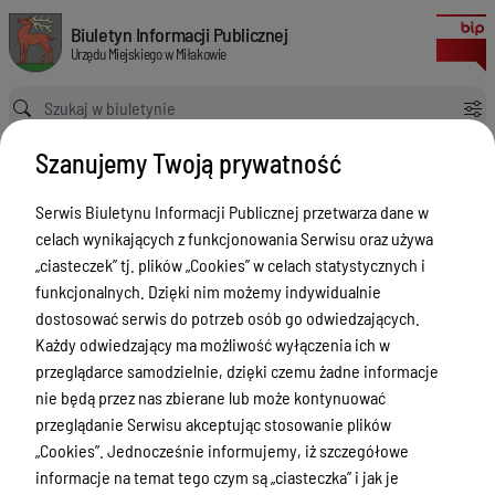
Uchwała Nr VI/33/2019 Rady Miejskiej w Miłakowie z dnia 28 lutego 2019
Biuletyn Informacji Publicznej Urzędu Miejskiego w Miłakowie
Biuletyn Informacji Publicznej
Urzędu Miejskiego w Miłakowie
Ścieżka powrotu
Strona główna
MPZP
MPZP - MPZP
Szanujemy Twoją prywatność
Uchwała Nr VI/33/2019 Rady Miejskiej w Miłakowie z dnia 28 lutego 2019 r. w sprawie uchwalenia miejscowego planu zagospodarowania przestrzennego dla działki o nr ew. 65/1 w obrębie Stare Bolity, gmina Miłakowo.
MPZP - MPZP
Serwis Biuletynu Informacji Publicznej przetwarza dane w
celach wynikających z funkcjonowania Serwisu oraz używa
Menu Przedmiotowe
„ciasteczek” tj. plików „Cookies” w celach statystycznych i
Urząd Miejski w Miłakowie
funkcjonalnych. Dzięki nim możemy indywidualnie
dostosować serwis do potrzeb osób go odwiedzających.
Gmina Miłakowo
Każdy odwiedzający ma możliwość wyłączenia ich w
Majątek i finanse
przeglądarce samodzielnie, dzięki czemu żadne informacje
nie będą przez nas zbierane lub może kontynuować
Zamówienia publiczne
przeglądanie Serwisu akceptując stosowanie plików
Urząd Stanu Cywilnego
„Cookies”. Jednocześnie informujemy, iż szczegółowe
informacje na temat tego czym są „ciasteczka” i jak je
Ewidencja ludności, dowody osobiste,