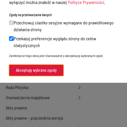
wyłączyć można znaleźć w naszej
Polityce Prywatności
.
działalność gospodarcza
Zgody na przetwarzanie danych
Przetargi
Przechowuj ciastko sesyjne wymagane do prawidłowego
Ogłoszenia
działania strony
Petycje
Przekazuj preferencje wyglądu strony do celów
statystycznych
Nabór
Zamknięcie tego okna jest równoważne z akceptację wybranych zgód.
Dyżury Aptek w Powiecie Ostródzkim
Komunikacja publiczna
Akceptuję wybrane zgody
Nieodpłatna pomoc prawna
Rada Miejska
Oświadczenia majątkowe
Akty prawne
Akty prawne - poprzednia wersja