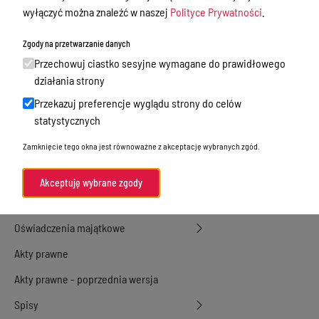
wyłączyć można znaleźć w naszej
Polityce Prywatności
.
Przetargi
Zgody na przetwarzanie danych
Ogłoszenia
Przechowuj ciastko sesyjne wymagane do prawidłowego
Petycje
działania strony
Nabór
Przekazuj preferencje wyglądu strony do celów
statystycznych
Dyżury Aptek w Powiecie Ostródzkim
Zamknięcie tego okna jest równoważne z akceptację wybranych zgód.
Komunikacja publiczna
Nieodpłatna pomoc prawna
Akceptuję wybrane zgody
Rada Miejska
Oświadczenia majątkowe
Akty prawne
Akty prawne - poprzednia wersja
Spisy