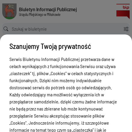
Poziomy odzysku
Biuletyn Informacji Publicznej Urzędu Miejskiego w Miłakowie
Biuletyn Informacji Publicznej
Urzędu Miejskiego w Miłakowie
Ścieżka powrotu
Strona główna
Gospodarka odpadami
Poziomy odzysku
Szanujemy Twoją prywatność
Poziomy odzysku
Menu Przedmiotowe
Serwis Biuletynu Informacji Publicznej przetwarza dane w
celach wynikających z funkcjonowania Serwisu oraz używa
Urząd Miejski w Miłakowie
„ciasteczek” tj. plików „Cookies” w celach statystycznych i
funkcjonalnych. Dzięki nim możemy indywidualnie
Gmina Miłakowo
dostosować serwis do potrzeb osób go odwiedzających.
Majątek i finanse
Każdy odwiedzający ma możliwość wyłączenia ich w
przeglądarce samodzielnie, dzięki czemu żadne informacje
Zamówienia publiczne
nie będą przez nas zbierane lub może kontynuować
Urząd Stanu Cywilnego
przeglądanie Serwisu akceptując stosowanie plików
„Cookies”. Jednocześnie informujemy, iż szczegółowe
Ewidencja ludności, dowody osobiste,
informacje na temat tego czym są „ciasteczka” i jak je
działalność gospodarcza