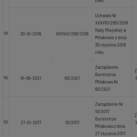
roku
Uchwała Nr
XXXVIII/260/2018
Rady Miejskiej w
30-01-2018
XXXVIII/260/2018
191
Miłakowie z dnia
30 stycznia 2018
roku
Zarządzenie
Z
Burmistrza
16-08-2021
60/2021
192
Miłakowa Nr
60/2021
Zarządzenie Nr
10/2017
Z
Burmistrza
27-01-2017
10/2017
193
Miłakowa z dnia
27 stycznia 2017