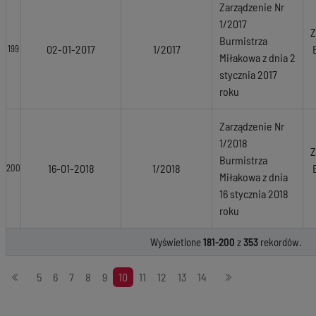
Zarządzenie Nr
1/2017
Z
Burmistrza
02-01-2017
1/2017
199
Miłakowa z dnia 2
stycznia 2017
roku
Zarządzenie Nr
1/2018
Z
Burmistrza
16-01-2018
1/2018
200
Miłakowa z dnia
16 stycznia 2018
roku
Wyświetlone
181-200
z
353
rekordów.
Stronicowanie
5
6
7
8
9
10
11
12
13
14