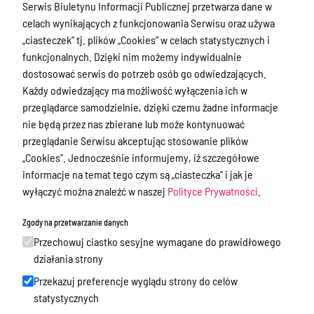
Serwis Biuletynu Informacji Publicznej przetwarza dane w
Przetargi
celach wynikających z funkcjonowania Serwisu oraz używa
„ciasteczek” tj. plików „Cookies” w celach statystycznych i
Ogłoszenia
funkcjonalnych. Dzięki nim możemy indywidualnie
Petycje
dostosować serwis do potrzeb osób go odwiedzających.
Każdy odwiedzający ma możliwość wyłączenia ich w
Nabór
przeglądarce samodzielnie, dzięki czemu żadne informacje
Dyżury Aptek w Powiecie Ostródzkim
nie będą przez nas zbierane lub może kontynuować
przeglądanie Serwisu akceptując stosowanie plików
Komunikacja publiczna
„Cookies”. Jednocześnie informujemy, iż szczegółowe
Nieodpłatna pomoc prawna
informacje na temat tego czym są „ciasteczka” i jak je
wyłączyć można znaleźć w naszej
Polityce Prywatności
.
Rada Miejska
Oświadczenia majątkowe
Zgody na przetwarzanie danych
Przechowuj ciastko sesyjne wymagane do prawidłowego
Akty prawne
działania strony
Akty prawne - poprzednia wersja
Przekazuj preferencje wyglądu strony do celów
statystycznych
Spisy